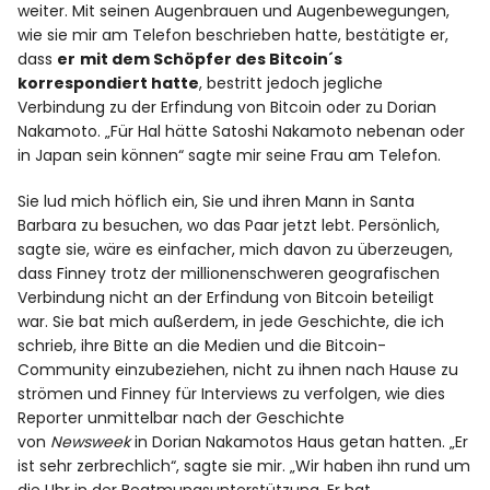
weiter. Mit seinen Augenbrauen und Augenbewegungen,
wie sie mir am Telefon beschrieben hatte, bestätigte er,
dass
er
mit dem Schöpfer des Bitcoin´s
korrespondiert hatte
, bestritt jedoch jegliche
Verbindung zu der Erfindung von Bitcoin oder zu Dorian
Nakamoto. „Für Hal hätte Satoshi Nakamoto nebenan oder
in Japan sein können“ sagte mir seine Frau am Telefon.
Sie lud mich höflich ein, Sie und ihren Mann in Santa
Barbara zu besuchen, wo das Paar jetzt lebt. Persönlich,
sagte sie, wäre es einfacher, mich davon zu überzeugen,
dass Finney trotz der millionenschweren geografischen
Verbindung nicht an der Erfindung von Bitcoin beteiligt
war. Sie bat mich außerdem, in jede Geschichte, die ich
schrieb, ihre Bitte an die Medien und die Bitcoin-
Community einzubeziehen, nicht zu ihnen nach Hause zu
strömen und Finney für Interviews zu verfolgen, wie dies
Reporter unmittelbar nach der Geschichte
von
Newsweek
in Dorian Nakamotos Haus getan hatten. „Er
ist sehr zerbrechlich“, sagte sie mir. „Wir haben ihn rund um