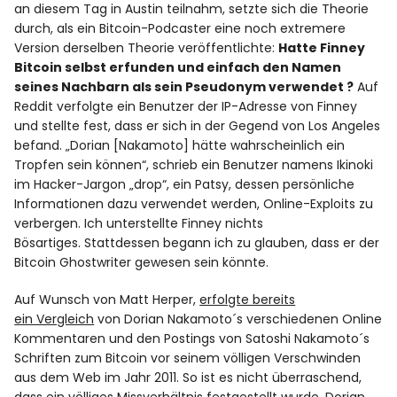
an diesem Tag in Austin teilnahm, setzte sich die Theorie
durch, als ein Bitcoin-Podcaster eine noch extremere
Version derselben Theorie veröffentlichte:
Hatte Finney
Bitcoin selbst erfunden und einfach den Namen
seines Nachbarn als sein Pseudonym verwendet ?
Auf
Reddit verfolgte ein Benutzer der IP-Adresse von Finney
und stellte fest, dass er sich in der Gegend von Los Angeles
befand. „Dorian [Nakamoto] hätte wahrscheinlich ein
Tropfen sein können“, schrieb ein Benutzer namens Ikinoki
im Hacker-Jargon „drop“, ein Patsy, dessen persönliche
Informationen dazu verwendet werden, Online-Exploits zu
verbergen. Ich unterstellte Finney nichts
Bösartiges. Stattdessen begann ich zu glauben, dass er der
Bitcoin Ghostwriter gewesen sein könnte.
Auf Wunsch von Matt Herper,
erfolgte bereits
ein Vergleich
von Dorian Nakamoto´s verschiedenen Online
Kommentaren und den Postings von Satoshi Nakamoto´s
Schriften zum Bitcoin vor seinem völligen Verschwinden
aus dem Web im Jahr 2011. So ist es nicht überraschend,