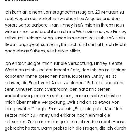
Ich kam an einem Samstagnachmittag an, 20 Minuten zu
spät wegen des Verkehrs zwischen Los Angeles und dem
Vorort Santa Barbara. Fran Finney hieß mich in ihrem Haus
willkommen und brachte mich ins Wohnzimmer, wo Finney
selbst mit seinem Sohn Jason in seinem Rollstuhl saß. Sein
Beatmungsgerät surrte rhythmisch und die Luft roch leicht
nach etwas Süßem, wie heißer Milch.
Ich entschuldigte mich für die Verspätung. Finney´s erste
Worte an mich und der längste Satz, den ich ihn mit seiner
Roboterstimme sprechen hörte, lauteten: „Andy, es ist
schwer, die Fahrt von LA aus zu planen.“ Er hatte ungefähr
zehn Minuten damit verbracht, den Satz mit seinen
Augenbewegungen zu schreiben, nur um sich zu trösten
mich über meine Verspätung. „Wir sind an so etwas von
ihm gewöhnt“, sagte Fran zu mir. „Er ist ein guter Kerl.“ Ich
setzte mich zu Finney und erklärte noch einmal die
seltsamen Zusammenhänge, die mich zu ihm nach Hause
gebracht hatten. Dann probte ich die Fragen, die ich durch