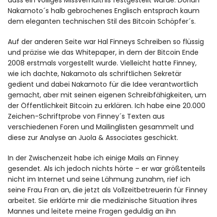
dass ein völliges Missverhältnis festgestellt wurde. Dorian
Nakamoto´s halb gebrochenes Englisch entsprach kaum
dem eleganten technischen Stil des Bitcoin Schöpfer´s.
Auf der anderen Seite war Hal Finneys Schreiben so flüssig
und präzise wie das Whitepaper, in dem der Bitcoin Ende
2008 erstmals vorgestellt wurde. Vielleicht hatte Finney,
wie ich dachte, Nakamoto als schriftlichen Sekretär
gedient und dabei Nakamoto für die Idee verantwortlich
gemacht, aber mit seinen eigenen Schreibfähigkeiten, um
der Öffentlichkeit Bitcoin zu erklären. Ich habe eine 20.000
Zeichen-Schriftprobe von Finney´s Texten aus
verschiedenen Foren und Mailinglisten gesammelt und
diese zur Analyse an Juola & Associates geschickt.
In der Zwischenzeit habe ich einige Mails an Finney
gesendet. Als ich jedoch nichts hörte – er war größtenteils
nicht im Internet und seine Lähmung zunahm, rief ich
seine Frau Fran an, die jetzt als Vollzeitbetreuerin für Finney
arbeitet. Sie erklärte mir die medizinische Situation ihres
Mannes und leitete meine Fragen geduldig an ihn