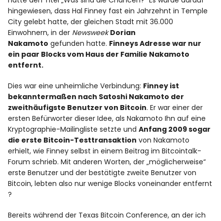
hatte den Titel „Was sind die Chancen?“ Es wurde darauf
hingewiesen, dass Hal Finney fast ein Jahrzehnt in Temple
City gelebt hatte, der gleichen Stadt mit 36.000
Einwohnern, in der
Newsweek
Dorian
Nakamoto
gefunden hatte.
Finneys Adresse war nur
ein paar Blocks vom Haus der Familie Nakamoto
entfernt.
Dies war eine unheimliche Verbindung:
Finney ist
bekanntermaßen nach Satoshi Nakamoto der
zweithäufigste Benutzer von Bitcoin
. Er war einer der
ersten Befürworter dieser Idee, als Nakamoto Ihn auf eine
Kryptographie-Mailingliste setzte und
Anfang 2009 sogar
die erste Bitcoin-Testtransaktion
von Nakamoto
erhielt, wie Finney selbst in einem Beitrag im Bitcointalk-
Forum schrieb. Mit anderen Worten, der „möglicherweise“
erste Benutzer und der bestätigte zweite Benutzer von
Bitcoin, lebten also nur wenige Blocks voneinander entfernt
?
Bereits während der Texas Bitcoin Conference, an der ich