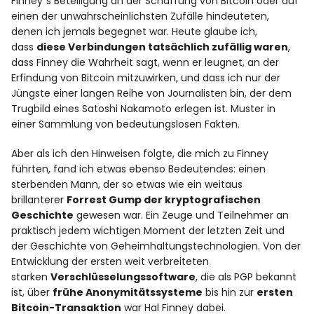
Finney´s Beteiligung an der Schaffung von Bitcoin oder auf
einen der unwahrscheinlichsten Zufälle hindeuteten,
denen ich jemals begegnet war. Heute glaube ich,
dass
diese Verbindungen tatsächlich zufällig waren
,
dass Finney die Wahrheit sagt, wenn er leugnet, an der
Erfindung von Bitcoin mitzuwirken, und dass ich nur der
Jüngste einer langen Reihe von Journalisten bin, der dem
Trugbild eines Satoshi Nakamoto erlegen ist. Muster in
einer Sammlung von bedeutungslosen Fakten.
Aber als ich den Hinweisen folgte, die mich zu Finney
führten, fand ich etwas ebenso Bedeutendes: einen
sterbenden Mann, der so etwas wie ein weitaus
brillanterer
Forrest Gump der kryptografischen
Geschichte
gewesen war. Ein Zeuge und Teilnehmer an
praktisch jedem wichtigen Moment der letzten Zeit und
der Geschichte von Geheimhaltungstechnologien. Von der
Entwicklung der ersten weit verbreiteten
starken
Verschlüsselungssoftware
, die als PGP bekannt
ist, über
frühe Anonymitätssysteme
bis hin zur
ersten
Bitcoin-Transaktion
war Hal Finney dabei.