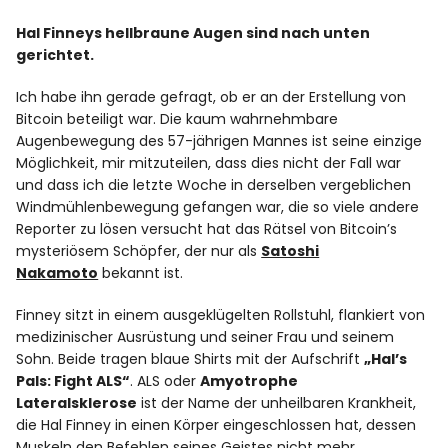
Hal Finneys hellbraune Augen sind nach unten
gerichtet.
Ich habe ihn gerade gefragt, ob er an der Erstellung von
Bitcoin beteiligt war. Die kaum wahrnehmbare
Augenbewegung des 57-jährigen Mannes ist seine einzige
Möglichkeit, mir mitzuteilen, dass dies nicht der Fall war
und dass ich die letzte Woche in derselben vergeblichen
Windmühlenbewegung gefangen war, die so viele andere
Reporter zu lösen versucht hat das Rätsel von Bitcoin’s
mysteriösem Schöpfer, der nur als
Satoshi
Nakamoto
bekannt ist.
Finney sitzt in einem ausgeklügelten Rollstuhl, flankiert von
medizinischer Ausrüstung und seiner Frau und seinem
Sohn. Beide tragen blaue Shirts mit der Aufschrift
„Hal’s
Pals: Fight ALS“
. ALS oder
Amyotrophe
Lateralsklerose
ist der Name der unheilbaren Krankheit,
die Hal Finney in einen Körper eingeschlossen hat, dessen
Muskeln den Befehlen seines Geistes nicht mehr