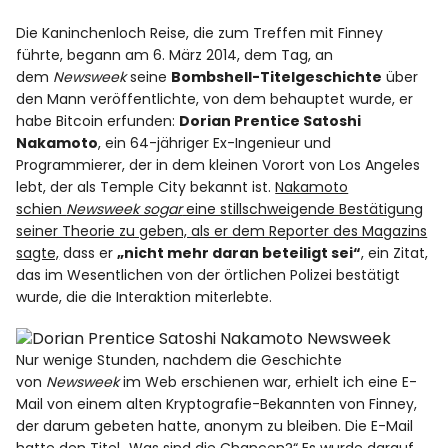
Die Kaninchenloch Reise, die zum Treffen mit Finney
führte, begann am 6. März 2014, dem Tag, an
dem
Newsweek
seine
Bombshell-Titelgeschichte
über
den Mann veröffentlichte, von dem behauptet wurde, er
habe Bitcoin erfunden:
Dorian Prentice Satoshi
Nakamoto
, ein 64-jähriger Ex-Ingenieur und
Programmierer, der in dem kleinen Vorort von Los Angeles
lebt, der als Temple City bekannt ist.
Nakamoto
schien
Newsweek sogar
eine stillschweigende Bestätigung
seiner Theorie zu geben, als er dem Reporter des Magazins
sagte,
dass er
„nicht mehr daran beteiligt sei“
, ein Zitat,
das im Wesentlichen von der örtlichen Polizei bestätigt
wurde, die die Interaktion miterlebte.
Nur wenige Stunden, nachdem die Geschichte
von
Newsweek
im Web erschienen war, erhielt ich eine E-
Mail von einem alten Kryptografie-Bekannten von Finney,
der darum gebeten hatte, anonym zu bleiben. Die E-Mail