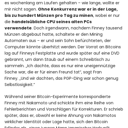
es wochenlang am Laufen gehalten – wie lange, wollte er
mir nicht sagen.
Ohne Konkurrenz war er in der Lage,
bis zu hundert Münzen pro Tag zu minen
, wobei er nur
die
handelsübliche CPU seines alten PCs
verwendete
. Doch irgendwann, nachdem Finney tausend
Münzen abgebaut hatte, schaltete er den Mining
Automaten aus – er und sein Sohn befürchteten, der
Computer könnte überhitzt werden. Der Vorrat an Bitcoins
lag auf Finneys Festplatte und wurde später auf eine DVD
gebrannt, um dann Staub auf einem Schreibtisch zu
sammeln. „Ich dachte, dass es nur eine uneigennützige
Sache war, die er für einen Freund tat“, sagt Fran
Finney. „Und wir dachten, das PGP-Ding war schon genug
Selbstlosigkeit.“
Während seiner Bitcoin-Experimente korrespondierte
Finney mit Nakamoto und schickte ihm eine Reihe von
Fehlerberichten und Vorschlägen für Korrekturen. Er schrieb
später, dass er, obwohl er keine Ahnung von Nakamotos
wirklicher Identität oder Lage hatte, sich den Bitcoin