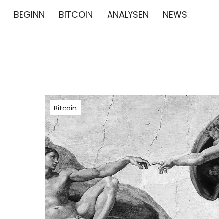
BEGINN
BITCOIN
ANALYSEN
NEWS
∞/21M BIT
BITCOIN GESCHICHTE NEWS CRYPTO BTC BLO
Bitcoin