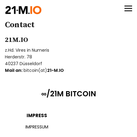
∞/21M BITCOIN
Contact
BEGINN
21M.IO
BITCOIN
z.Hd. Vires in Numeris
ANALYSEN
Herderstr. 78
40237 Düsseldorf
Mail an:
bitcoin(at)
21-M.IO
NEWS
∞/21M BITCOIN
IMPRESS
IMPRESSUM