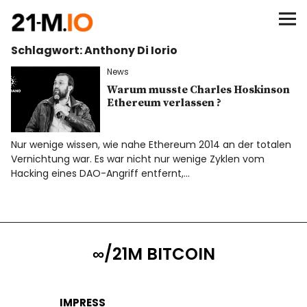
∞/21M BITCOIN
Schlagwort:
Anthony Di Iorio
BEGINN
News
BITCOIN
Warum musste Charles Hoskinson
Ethereum verlassen ?
ANALYSEN
Nur wenige wissen, wie nahe Ethereum 2014 an der totalen
Vernichtung war. Es war nicht nur wenige Zyklen vom
NEWS
Hacking eines DAO-Angriff entfernt,…
∞/21M BITCOIN
IMPRESS