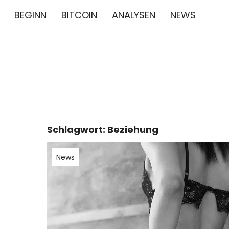
BEGINN
BITCOIN
ANALYSEN
NEWS
∞/21M BIT
BITCOIN GESCHICHTE NEWS CRYPTO BTC BLO
Schlagwort:
Beziehung
News