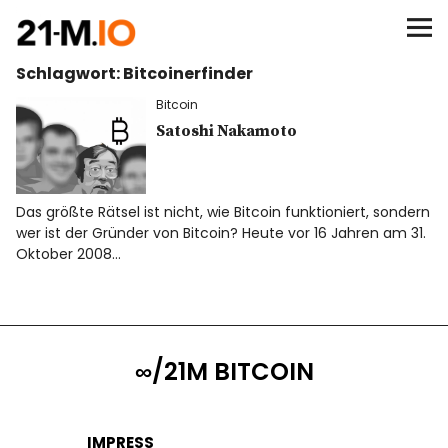
∞/21M BITCOIN
Schlagwort:
Bitcoinerfinder
BEGINN
Bitcoin
BITCOIN
Satoshi Nakamoto
ANALYSEN
Das größte Rätsel ist nicht, wie Bitcoin funktioniert, sondern
wer ist der Gründer von Bitcoin? Heute vor 16 Jahren am 31.
NEWS
Oktober 2008…
∞/21M BITCOIN
IMPRESS