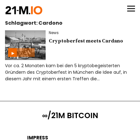
∞/21M BITCOIN
Schlagwort:
Cardono
BEGINN
News
BITCOIN
Cryptoberfest meets Cardano
ANALYSEN
Vor ca. 2 Monaten kam bei den 5 kryptobegeisterten
Gründern des Cryptoberfest in München die Idee auf, in
NEWS
diesem Jahr mit einem ersten Treffen die…
∞/21M BITCOIN
IMPRESS