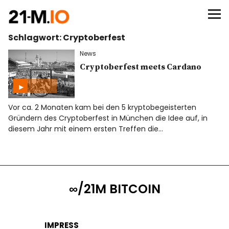
∞/21M BITCOIN
Schlagwort:
Cryptoberfest
BEGINN
News
BITCOIN
Cryptoberfest meets Cardano
ANALYSEN
Vor ca. 2 Monaten kam bei den 5 kryptobegeisterten
Gründern des Cryptoberfest in München die Idee auf, in
NEWS
diesem Jahr mit einem ersten Treffen die…
∞/21M BITCOIN
IMPRESS