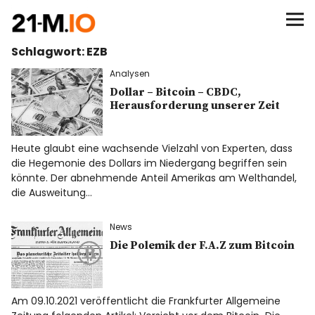
∞/21M BITCOIN
Schlagwort:
EZB
BEGINN
Analysen
BITCOIN
Dollar – Bitcoin – CBDC,
Herausforderung unserer Zeit
ANALYSEN
Heute glaubt eine wachsende Vielzahl von Experten, dass
die Hegemonie des Dollars im Niedergang begriffen sein
NEWS
könnte. Der abnehmende Anteil Amerikas am Welthandel,
die Ausweitung…
News
Die Polemik der F.A.Z zum Bitcoin
Am 09.10.2021 veröffentlicht die Frankfurter Allgemeine