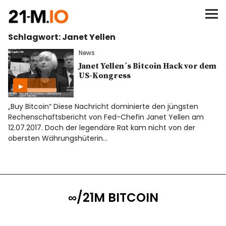
∞/21M BITCOIN
Schlagwort:
Janet Yellen
BEGINN
News
BITCOIN
Janet Yellen´s Bitcoin Hack vor dem
US-Kongress
ANALYSEN
„Buy Bitcoin“ Diese Nachricht dominierte den jüngsten
Rechenschaftsbericht von Fed-Chefin Janet Yellen am
NEWS
12.07.2017. Doch der legendäre Rat kam nicht von der
obersten Währungshüterin…
∞/21M BITCOIN