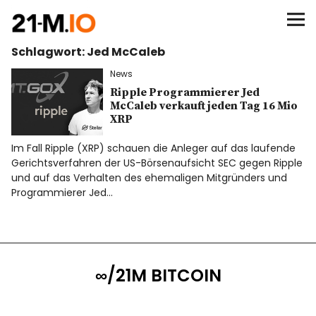
∞/21M BITCOIN
Schlagwort:
Jed McCaleb
BEGINN
News
BITCOIN
Ripple Programmierer Jed
McCaleb verkauft jeden Tag 16 Mio
XRP
ANALYSEN
Im Fall Ripple (XRP) schauen die Anleger auf das laufende
Gerichtsverfahren der US-Börsenaufsicht SEC gegen Ripple
NEWS
und auf das Verhalten des ehemaligen Mitgründers und
Programmierer Jed…
∞/21M BITCOIN