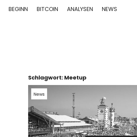
BEGINN
BITCOIN
ANALYSEN
NEWS
∞/21M BIT
BITCOIN GESCHICHTE NEWS CRYPTO BTC BLO
Schlagwort:
Meetup
News