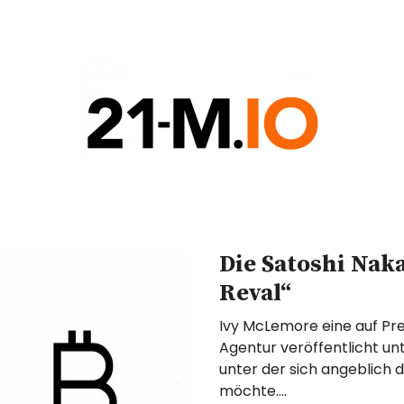
COIN
G
Die Satoshi Nak
Reval“
Ivy McLemore eine auf Pres
Agentur veröffentlicht unt
unter der sich angeblich
möchte.…