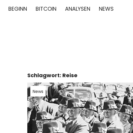
BEGINN
BITCOIN
ANALYSEN
NEWS
∞/21M BIT
BITCOIN GESCHICHTE NEWS CRYPTO BTC BLO
Schlagwort:
Reise
News