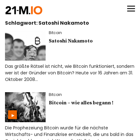
∞/21M BITCOIN
Schlagwort:
Satoshi Nakamoto
BEGINN
Bitcoin
BITCOIN
Satoshi Nakamoto
ANALYSEN
Das größte Rätsel ist nicht, wie Bitcoin funktioniert, sondern
wer ist der Gründer von Bitcoin? Heute vor 16 Jahren am 31.
NEWS
Oktober 2008…
Bitcoin
Bitcoin – wie alles begann !
Die Prophezeiung Bitcoin wurde für die nächste
Wirtschafts- und Finanzkrise entwickelt, die uns bald in das