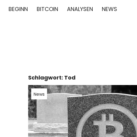
BEGINN
BITCOIN
ANALYSEN
NEWS
∞/21M BIT
BITCOIN GESCHICHTE NEWS CRYPTO BTC BLO
Schlagwort:
Tod
News