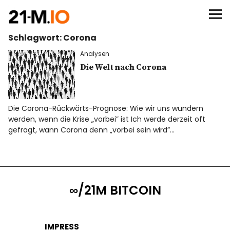
∞/21M BITCOIN
Schlagwort:
Corona
BEGINN
Analysen
BITCOIN
Die Welt nach Corona
ANALYSEN
Die Corona-Rückwärts-Prognose: Wie wir uns wundern
werden, wenn die Krise „vorbei” ist Ich werde derzeit oft
NEWS
gefragt, wann Corona denn „vorbei sein wird”…
∞/21M BITCOIN
IMPRESS