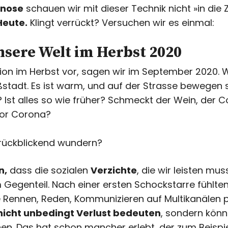
nose
schauen wir mit dieser Technik nicht »in die 
Heute.
Klingt verrückt? Versuchen wir es einmal:
nsere Welt im Herbst 2020
ation im Herbst vor, sagen wir im September 2020. W
ßstadt. Es ist warm, und auf der Strasse bewegen
Ist alles so wie früher? Schmeckt der Wein, der Co
vor Corona?
rückblickend wundern?
n,
dass die sozialen
Verzichte
, die wir leisten mus
Gegenteil. Nach einer ersten Schockstarre fühlten
le Rennen, Reden, Kommunizieren auf Multikanälen p
nicht unbedingt Verlust bedeuten
, sondern kön
en. Das hat schon mancher erlebt, der zum Beispiel