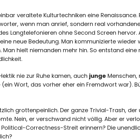
einbar veraltete Kulturtechniken eine Renaissance.
worter, wenn man anrief, sondern real vorhanden
 des Langtelefonieren ohne Second Screen hervor.
 eine neue Bedeutung. Man kommunizierte wieder wi
Man hielt niemanden mehr hin. So entstand eine n
lichkeit.
 Hektik nie zur Ruhe kamen, auch
junge
Menschen, m
(ein Wort, das vorher eher ein Fremdwort war). B
tzlich grottenpeinlich. Der ganze Trivial-Trash, der
ömte. Nein, er verschwand nicht völlig. Aber er ver
olitical-Correctness-Streit erinnern? Die unendlic
lich?