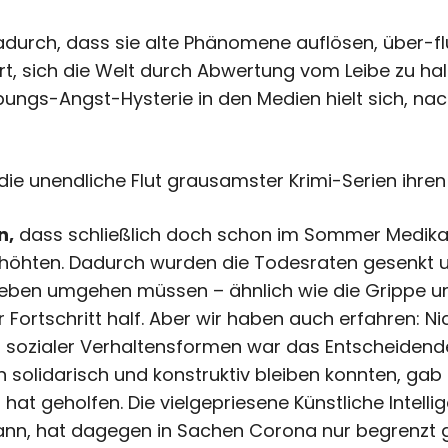
dadurch, dass sie alte Phänomene auflösen, über-
rt, sich die Welt durch Abwertung vom Leibe zu halt
eibungs-Angst-Hysterie in den Medien hielt sich, na
ie unendliche Flut grausamster Krimi-Serien ihren 
n,
dass schließlich doch schon im Sommer Medik
erhöhten. Dadurch wurden die Todesraten gesenkt
 eben umgehen müssen – ähnlich wie die Grippe un
 Fortschritt half. Aber wir haben auch erfahren: Ni
 sozialer Verhaltensformen war das Entscheidend
 solidarisch und konstruktiv bleiben konnten, gab
hat geholfen. Die vielgepriesene Künstliche Intellig
ann, hat dagegen in Sachen Corona nur begrenzt g