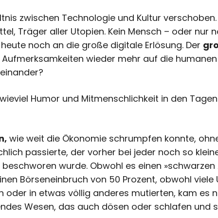
ltnis zwischen Technologie und Kultur verschoben. 
ttel, Träger aller Utopien. Kein Mensch – oder nur
heute noch an die große digitale Erlösung. Der
gr
re Aufmerksamkeiten wieder mehr auf die humanen 
reinander?
wieviel Humor und Mitmenschlichkeit in den Tagen 
n,
wie weit die Ökonomie schrumpfen konnte, ohn
ich passierte, der vorher bei jeder noch so klei
ff beschworen wurde. Obwohl es einen »schwarzen Ap
inen Börseneinbruch von 50 Prozent, obwohl viel
 oder in etwas völlig anderes mutierten, kam es ni
endes Wesen, das auch dösen oder schlafen und 