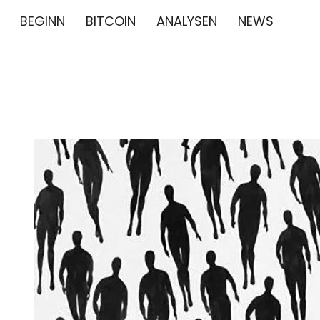
BEGINN
BITCOIN
ANALYSEN
NEWS
∞/21M BIT
BITCOIN GESCHICHTE NEWS CRYPTO BTC BLO