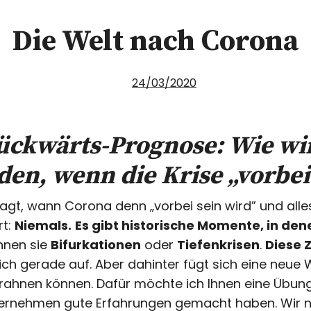
Die Welt nach Corona
24/03/2020
ückwärts-Prognose: Wie wi
n, wenn die Krise „vorbei”
ragt, wann Corona denn „vorbei sein wird” und alle
rt:
Niemals.
Es gibt historische Momente, in den
nnen sie
Bifurkationen
oder
Tiefenkrisen
.
Diese Z
sich gerade auf. Aber dahinter fügt sich eine neu
ahnen können. Dafür möchte ich Ihnen eine Übung a
ternehmen gute Erfahrungen gemacht haben. Wir n