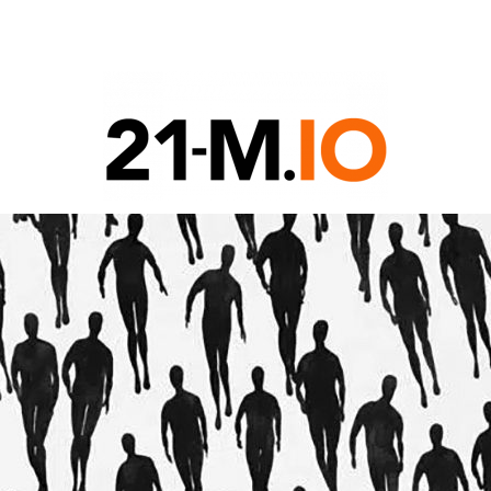
COIN
G