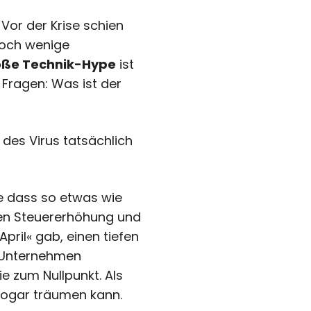
Vor der Krise schien
 noch wenige
oße Technik-Hype
ist
Fragen: Was ist der
des Virus tatsächlich
e dass so etwas wie
nen Steuererhöhung und
ril« gab, einen tiefen
e Unternehmen
e zum Nullpunkt. Als
sogar träumen kann.