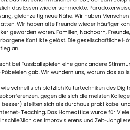
zlich das Essen wieder schmeckte. Paradoxerweise
zwang, gleichzeitig neue Nähe. Wir haben Menschen 
ätten. Wir haben alte Freunde wieder häufiger kon
ocker geworden waren. Familien, Nachbarn, Freunde
orgene Konflikte gelöst. Die gesellschaftliche Höfl
tieg an.
scht bei Fussballspielen eine ganz andere Stimmung
öbeleien gab. Wir wundern uns, warum das so ist
ie schnell sich plötzlich Kulturtechniken des Digita
eokonferenzen, gegen die sich die meisten Kolle
 besser) stellten sich als durchaus praktikabel und
Internet-Teaching. Das Homeoffice wurde für Viele 
einschließlich des Improvisierens und Zeit-Jongli