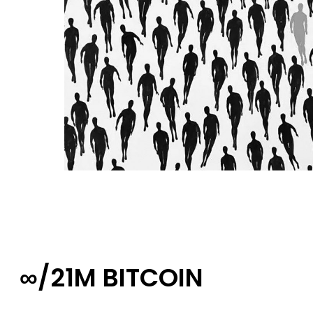
∞/21M BITCOIN