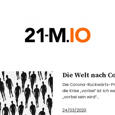
COIN
G
Die Welt nach C
Die Corona-Rückwärts-Pr
die Krise „vorbei” ist Ich
„vorbei sein wird”…
24/03/2020