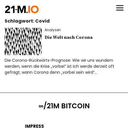
∞/21M BITCOIN
Schlagwort:
Covid
BEGINN
Analysen
BITCOIN
Die Welt nach Corona
ANALYSEN
Die Corona-Rückwärts-Prognose: Wie wir uns wundern
werden, wenn die Krise „vorbei” ist Ich werde derzeit oft
NEWS
gefragt, wann Corona denn „vorbei sein wird”…
∞/21M BITCOIN
IMPRESS