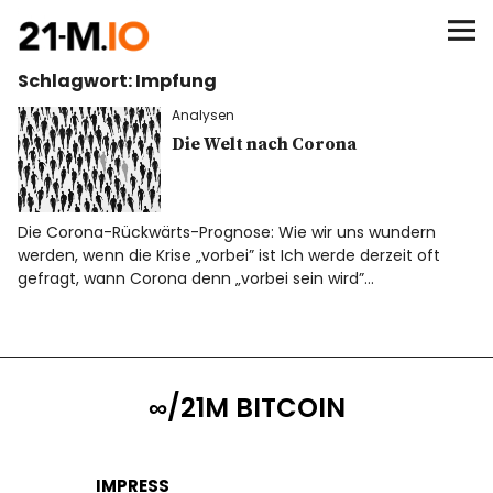
∞/21M BITCOIN
Schlagwort:
Impfung
BEGINN
Analysen
BITCOIN
Die Welt nach Corona
ANALYSEN
Die Corona-Rückwärts-Prognose: Wie wir uns wundern
werden, wenn die Krise „vorbei” ist Ich werde derzeit oft
NEWS
gefragt, wann Corona denn „vorbei sein wird”…
∞/21M BITCOIN
IMPRESS