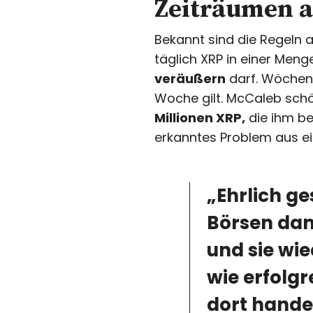
Zeiträumen a
Bekannt sind die Regeln
täglich XRP in einer Meng
veräußern
darf. Wöchent
Woche gilt. McCaleb sch
Millionen XRP,
die ihm be
erkanntes Problem aus e
„Ehrlich g
Börsen dama
und sie wie
wie erfolgr
dort hande