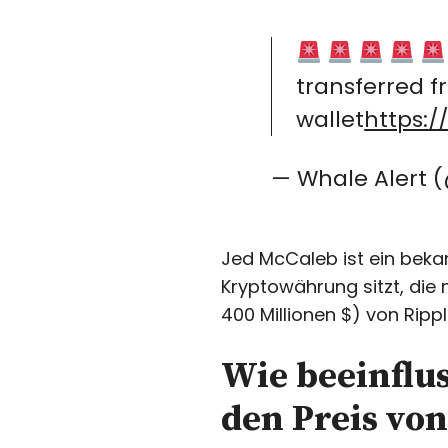
transferred 
wallet
https:/
— Whale Alert 
Jed McCaleb ist ein bekan
Kryptowährung sitzt, die
400 Millionen $) von Rippl
Wie beeinflu
den Preis vo