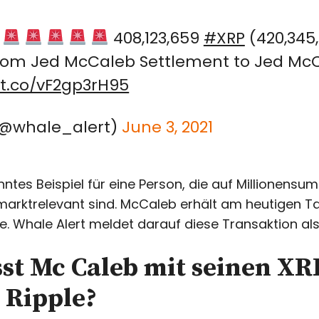
408,123,659
#XRP
(420,345
from Jed McCaleb Settlement to Jed Mc
/t.co/vF2gp3rH95
(@whale_alert)
June 3, 2021
ntes Beispiel für eine Person, die auf Millionensu
 marktrelevant sind. McCaleb erhält am heutigen 
e. Whale Alert meldet darauf diese Transaktion als 
sst Mc Caleb mit seinen X
n Ripple?