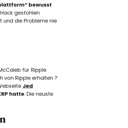
splattform“ bewusst
n Hack gestohlen
 und die Probleme nie
McCaleb für Ripple
 von Ripple erhalten ?
 Webseite
Jed
 XRP hatte
. Die neuste
en