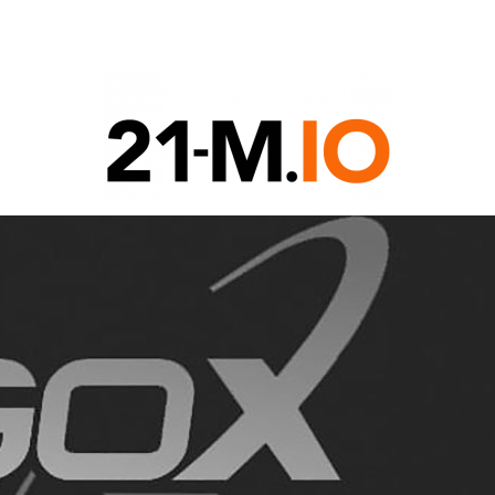
COIN
G