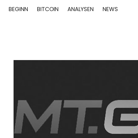
BEGINN
BITCOIN
ANALYSEN
NEWS
∞/21M BIT
BITCOIN GESCHICHTE NEWS CRYPTO BTC BLO