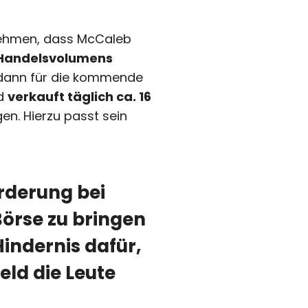
tnehmen, dass McCaleb
 Handelsvolumens
r dann für die kommende
nd
verkauft täglich ca. 16
en. Hierzu passt sein
rderung bei
Börse zu bringen
Hindernis dafür,
eld die Leute